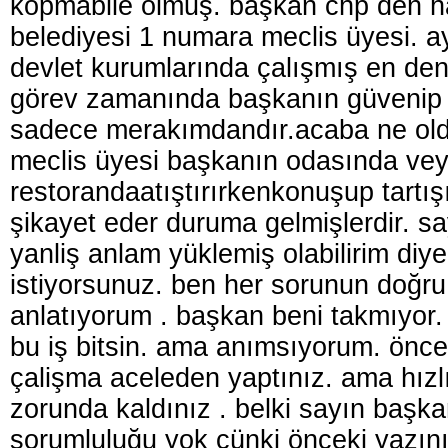
kopmabile olmuş. başkan chp den ha
belediyesi 1 numara meclis üyesi. 
devlet kurumlarında çalışmış en deney
görev zamanında başkanın güvenip ve
sadece merakımdandır.acaba ne oldu
meclis üyesi başkanın odasında vey
restorandaatıştırırkenkonuşup tartış
şikayet eder duruma gelmişlerdir. sa
yanliş anlam yüklemiş olabilirim d
istiyorsunuz. ben her sorunun doğr
anlatıyorum . başkan beni takmıyor. 
bu iş bitsin. ama anımsıyorum. önce
çalişma aceleden yaptınız. ama hızlı 
zorunda kaldınız . belki sayın baş
sorumluluğu yok çünki önceki yazını