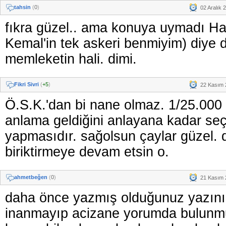
tahsin
(
0
)
02 Aralık 
fıkra güzel.. ama konuya uymadı Ha
Kemal'in tek askeri benmiyim) diye d
memleketin hali. dimi.
Fikri Sivri
(
+5
)
22 Kasım 
Ö.S.K.'dan bi nane olmaz. 1/25.000 
anlama geldiğini anlayana kadar seçi
yapmasıdır. sağolsun çaylar güzel. 
biriktirmeye devam etsin o.
ahmetbeğen
(
0
)
21 Kasım 
daha önce yazmış olduğunuz yazını
inanmayıp acizane yorumda bulunmu